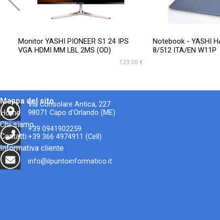
Monitor YASHI PIONEER S1 24 IPS
Notebook - YASHI 
VGA HDMI MM LBL 2MS (OD)
8/512 ITA/EN W11P
123.00 €
Mappa del sito
Via Consolare Antica, 227
Home
98071 Capo d'Orlando (ME)
Chi siamo
+39 0941902259
Contatti
+39 366 4974911 (Cell)
Informativa cliente
info@ilpuntoinformatico.it