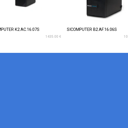
PUTER K2.AC.16.07S
SICOMPUTER B2.AF.16.06S
1435.00 €
10