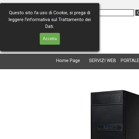
Vai ai contenuti
Questo sito fa uso di Cookie, si prega di
leggere l'informativa sul Trattamento dei
Via Consolare Antica 227
Dati.
98071 Capo d'Orlando (ME)
Tel. 0941 - 902259
Accetta
Cell. 366 - 4974911
Home Page
SERVIZI WEB
PORTALE