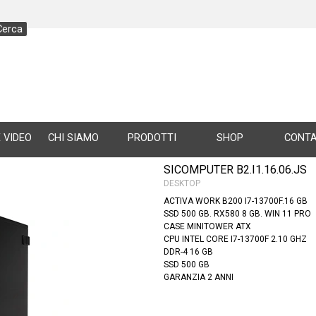
Cerca
Salta menù
 VIDEO
CHI SIAMO
▼
PRODOTTI
SHOP
▼
CONTA
SICOMPUTER B2.I1.16.06.JS
DESKTOP
ACTIVA WORK B200 I7-13700F.16 GB
SSD 500 GB. RX580 8 GB. WIN 11 PRO
CASE MINITOWER ATX
CPU INTEL CORE I7-13700F 2.10 GHZ
DDR-4 16 GB
SSD 500 GB
GARANZIA 2 ANNI