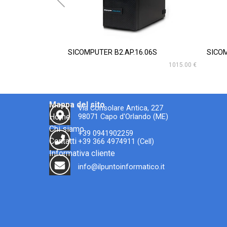
SICOMPUTER B2.AP.16.06S
SICOM
1015.00 €
Mappa del sito
Via Consolare Antica, 227
Home
98071 Capo d'Orlando (ME)
Chi siamo
+39 0941902259
Contatti
+39 366 4974911 (Cell)
Informativa cliente
info@ilpuntoinformatico.it