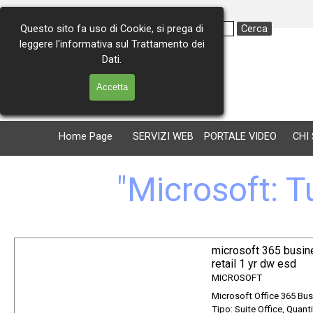
Vai ai contenuti
Questo sito fa uso di Cookie, si prega di
Cerca
leggere l'informativa sul Trattamento dei
Via Consolare Antica 227
Dati.
98071 Capo d'Orlando (ME)
Tel. 0941 - 902259
Cell. 366 - 4974911
Accetta
Home Page
SERVIZI WEB
PORTALE VIDEO
CHI
"Microsoft: Tu
microsoft 365 busin
retail 1 yr dw esd
MICROSOFT
Microsoft Office 365 Bu
Tipo: Suite Office, Quanti