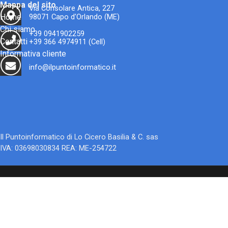
Mappa del sito
Via Consolare Antica, 227
Home
98071 Capo d'Orlando (ME)
Chi siamo
+39 0941902259
Contatti
+39 366 4974911 (Cell)
Informativa cliente
info@ilpuntoinformatico.it
Il Puntoinformatico di Lo Cicero Basilia & C. sas
IVA: 03698030834 REA: ME-254722
Torna ai contenuti