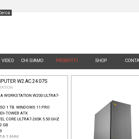
Cerca
Salta menù
 VIDEO
CHI SIAMO
▼
PRODOTTI
SHOP
▼
CONTA
PUTER W2.AC.24.07S
TATION
A WORKSTATION W200 ULTRA7-
SSD 1 TB. WINDOWS 11 PRO
IDI-TOWER ATX
EL CORE ULTRA7-265K 5.50 GHZ
2 GB
B
IA 3 ANNI