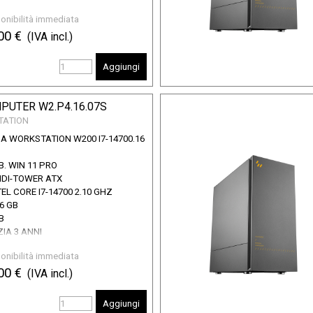
onibilità immediata
00 €
(IVA incl.)
Aggiungi
PUTER W2.P4.16.07S
TATION
A WORKSTATION W200 I7-14700.16
B. WIN 11 PRO
IDI-TOWER ATX
EL CORE I7-14700 2.10 GHZ
6 GB
B
IA 3 ANNI
onibilità immediata
00 €
(IVA incl.)
Aggiungi