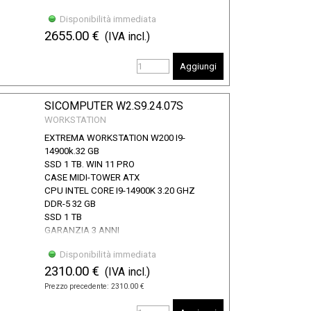
Disponibilità immediata
2655.00 €
(IVA incl.)
Aggiungi
SICOMPUTER W2.S9.24.07S
WORKSTATION
EXTREMA WORKSTATION W200 I9-
14900k.32 GB
SSD 1 TB. WIN 11 PRO
CASE MIDI-TOWER ATX
CPU INTEL CORE I9-14900K 3.20 GHZ
DDR-5 32 GB
SSD 1 TB
GARANZIA 3 ANNI
Disponibilità immediata
2310.00 €
(IVA incl.)
Prezzo precedente:
2310.00 €