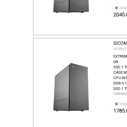
Disp
2045.
SICOM
WORKS
EXTREM
GB
SSD 1 T
CASE M
CPU INT
DDR-5 1
SSD 1 T
GARANZ
Disp
1785.