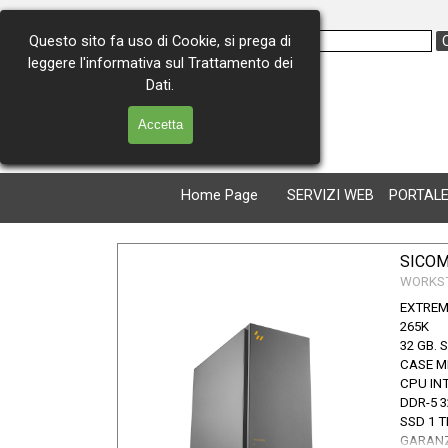
Vai ai contenuti
Questo sito fa uso di Cookie, si prega di
leggere l'informativa sul Trattamento dei
Via Consolare Antica 227
Dati.
98071 Capo d'Orlando (ME)
Tel. 0941 - 902259
Accetta
Cell. 366 - 4974911
Home Page
SERVIZI WEB
PORTALE
SICOM
WORKS
EXTREM
265K
32 GB. 
CASE M
CPU INT
DDR-5 3
SSD 1 T
GARANZ