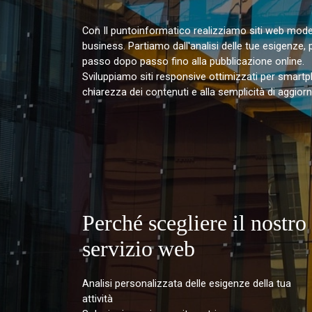
Con Il puntoinformatico realizziamo siti web moderni
business. Partiamo dall'analisi delle tue esigenze
passo dopo passo fino alla pubblicazione online.
Sviluppiamo siti responsive ottimizzati per smartp
chiarezza dei contenuti e alla semplicità di aggio
Perché scegliere il nostro
servizio web
Analisi personalizzata delle esigenze della tua
attività