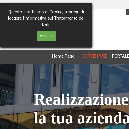
Vai ai contenuti
Questo sito fa uso di Cookie, si prega di
leggere l'informativa sul Trattamento dei
Via Consolare Antica 227
Dati.
98071 Capo d'Orlando (ME)
Tel. 0941 - 902259
Accetta
Cell. 366 - 4974911
Home Page
SERVIZI WEB
PORTALE
Realizzazione 
la tua aziend