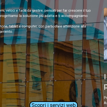
, veloci e facili da gestire, pensati per far crescere il tuo
, progettiamo la soluzione più adatta e ti accompagniamo
hone, tablet e computer, con particolare attenzione alla
rnamento.
I
Pr
A
Scopri i servizi web