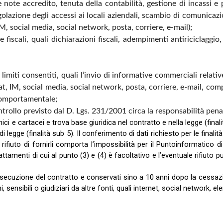
 note accredito, tenuta della contabilità, gestione di incassi e p
egolazione degli accessi ai locali aziendali, scambio di comunicazi
M, social media, social network, posta, corriere, e-mail);
e fiscali, quali dichiarazioni fiscali, adempimenti antiriciclaggio
imiti consentiti, quali l’invio di informative commerciali relativ
t, IM, social media, social network, posta, corriere, e-mail, comp
 comportamentale;
trollo previsto dal D. Lgs. 231/2001 circa la responsabilità penal
ici e cartacei e trova base giuridica nel contratto e nella legge (final
i legge (finalità sub 5). Il conferimento di dati richiesto per le finalità
rifiuto di fornirli comporta l’impossibilità per il Puntoinformatico d
ttamenti di cui al punto (3) e (4) è facoltativo e l’eventuale rifiuto può
esecuzione del contratto e conservati sino a 10 anni dopo la cessazion
sensibili o giudiziari da altre fonti, quali internet, social network, el