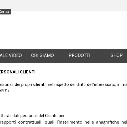
Cerca
Salta menù
ALE VIDEO
CHI SIAMO
▼
PRODOTTI
SHOP
▼
ERSONALI CLIENTI
ersonali dei propri
clienti
, nel rispetto dei diritti dell’interessato, i
DPR”).
tterà i dati personali del Cliente per:
apporti contrattuali, quali l’inserimento nelle anagrafiche ne