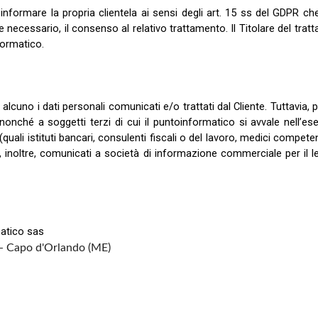
informare la propria clientela ai sensi degli art. 15 ss del GDPR che i
 ove necessario, il consenso al relativo trattamento. Il Titolare del tra
formatico.
alcuno i dati personali comunicati e/o trattati dal Cliente. Tuttavia, 
nché a soggetti terzi di cui il puntoinformatico si avvale nell’eserci
(quali istituti bancari, consulenti fiscali o del lavoro, medici competen
, inoltre, comunicati a società di informazione commerciale per il leg
matico sas
 - Capo d'Orlando (ME)