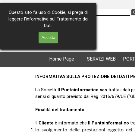
Vai ai contenuti
Questo sito fa uso di Cookie, si prega di
leggere l'informativa sul Trattamento dei
Via Consolare Antica 227
Dati.
98071 Capo d'Orlando (ME)
Tel. 0941 - 902259
Accetta
Cell. 366 - 4974911
Home Page
SERVIZI WEB
PORT
INFORMATIVA SULLA PROTEZIONE DEI DATI P
La Società
Il Puntoinformatico sas
tratta i dati p
sensi di quanto previsto dal Reg. 2016/679/UE (“G
Finalità del trattamento
Il
Cliente
è informato che
Il Puntoinformatico
tra
lo svolgimento delle prestazioni oggetto dei r