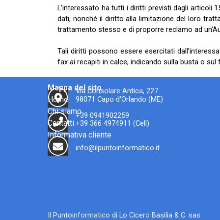
L’interessato ha tutti i diritti previsti dagli articol
dati, nonché il diritto alla limitazione del loro tra
trattamento stesso e di proporre reclamo ad un’Aut
Tali diritti possono essere esercitati dall’interess
fax ai recapiti in calce, indicando sulla busta o sul f
Mappa del sito
Via Consolare Antica, 227
Home
98071 Capo d'Orlando (ME)
Chi siamo
+39 0941902259
Contatti
+39 366 4974911 (Cell)
Informativa cliente
info@ilpuntoinformatico.it
Il Puntoinformatico di Lo Cicero Basilia & C. sas